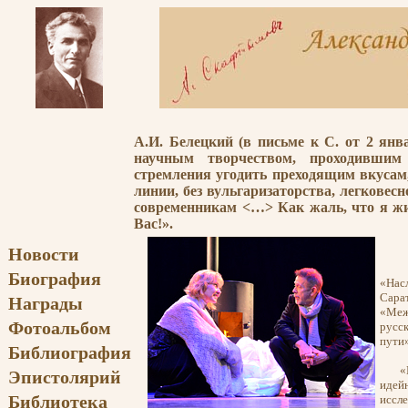
А.И. Белецкий (в письме к С. от 2 ян
научным творчеством, проходившим 
стремления угодить преходящим вкусам, 
линии, без вульгаризаторства, легковес
современникам <…> Как жаль, что я ж
Вас!».
Новости
В р
Биография
«Нас
Сара
Награды
«Меж
Фотоальбом
русс
пути
Библиография
«Меж
Эпистолярий
идей
Библиотека
иссл