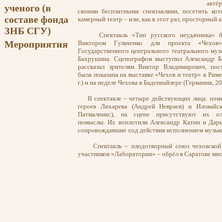
актё
ученого (в
своими бесплатными спектаклями, посетить ко
составе фонда
камерный театр – или, как в этот раз, просторный
ЗНБ СГУ)
Спектакль «Тип русского неудачника» бы
Мероприятия
Виктором Гульченко для проекта «Чехов
Государственного центрального театрального муз
Бахрушина. Сценографом выступил Александр Б
рассказал зрителям Виктор Владимирович, пос
была показана на выставке «Чехов и театр» в Риме
г.) и на неделе Чехова в Баденвайлере (Германия, 20
В спектакле – четыре действующих лица: пом
героев Лихарева (Андрей Невраев) и Иловайс
Патмалникс), на сцене присутствуют их ол
помыслы. Их воплотили Александр Катин и Дарь
сопровождавшие ход действия исполнением музыки
Спектакль – плодотворный союз чеховской п
участников «Лаборатории» – обрёл в Саратове мн