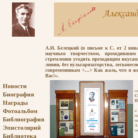
А.И. Белецкий (в письме к С. от 2 ян
научным творчеством, проходившим 
стремления угодить преходящим вкусам, 
линии, без вульгаризаторства, легковес
современникам <…> Как жаль, что я ж
Вас!».
Новости
о
Биография
П
Награды
Н
Фотоальбом
о
н
Библиография
п
А
Эпистолярий
о
Библиотека