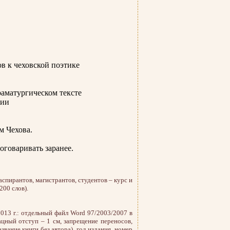
ов к чеховской поэтике
раматургическом тексте
гии
м Чехова.
оговаривать заранее.
аспирантов, магистрантов, студентов – курс и
200 слов).
013 г.: отдельный файл Word 97/2003/2007 в
зацный отступ – 1 см, запрещение переносов,
вание книги без автора), год издания, номер