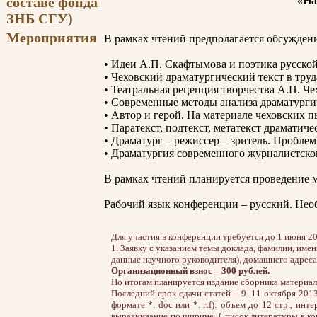
составе фонда
«На
ЗНБ СГУ)
Мероприятия
В рамках чтений предполагается обсужден
• Идеи А.П. Скафтымова и поэтика русско
• Чеховский драматургический текст в тру
• Театральная рецепция творчества А.П. Ч
• Современные методы анализа драматурги
• Автор и герой. На материале чеховских п
• Паратекст, подтекст, метатекст драмати
• Драматург – режиссер – зритель. Пробле
• Драматургия современного журналистско
В рамках чтений планируется проведение м
Рабочий язык конференции – русский. Необ
Для участия в конференции требуется до 1 июня 20
1. Заявку с указанием темы доклада, фамилии, имен
данные научного руководителя), домашнего адреса,
Организационный взнос – 300 рублей.
По итогам планируется издание сборника материало
Последний срок сдачи статей – 9–11 октября 2013
формате *. doc или *. rtf): объем до 12 стр., ин
выравнивание по ширине. Список литературы в конц