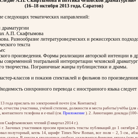
следие А.П. Скафтымова и поэтика чеховской драматургии»
(16–18 октября 2013 года, Саратов)
ие следующих тематических направлений:
й драматургии
дах А.П. Скафтымова
ехова. Разнообразие литературоведческих и режиссерских подход
ческого текста
ьес
ческого произведения. Формы реализации авторской интенции в д
мы современной театральной интерпретации чеховской драматур
го творчества. Пограничные жанры публицистики и драмы.
астер-классов и показов спектаклей и фильмов по произведения
ходимость синхронного перевода с иностранного языка следует 
13 года прислать по электронной почте (см. Контакты):
и, отчества участника, учёной степени, должности и места работы/учёбы (для 
 контактного телефона и e-mail (см.
Приложение
). 2. Аннотацию доклада (100-
в Скафтымовских чтений (I квартал 2014 г.).
 г. Заочных участников просим присылать тексты публикаций до 1 октября 2
тервал полуторный, кегль 14, шрифт Times New Roman, все поля – 2, 5 см., аб
е статьи. В тексте в квадратных скобках указывается фамилия автора (или наз