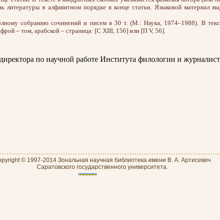
нь литературы в алфавитном порядке в конце статьи. Языковой материал вы
лному собранию сочинений и писем в 30 т. (М.: Наука, 1974–1988). В текс
ой – том, арабской – страница: [С XIII, 156] или [П V, 56].
директора по научной работе Института филологии и журналист
pyright © 1997-2014 Зональная научная библиотека имени В. А. Артисевич
Саратовского государственного университета.