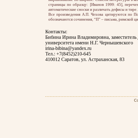
страницы по образцу: [Иванов 1999: 45], перече
автоматические сноски и различать дефисы и тире.
Все произведения А.П. Чехова цитируются по По
обозначаются сочинения, “П” – письма, римской цифр
Контакты:
Бибина Ирина Владимировна, заместитель 
университета имени Н.Г. Чернышевского
irina-bibina@yandex.ru
Тел.: +7(8452)210-645
410012 Саратов, ул. Астраханская, 83
Co