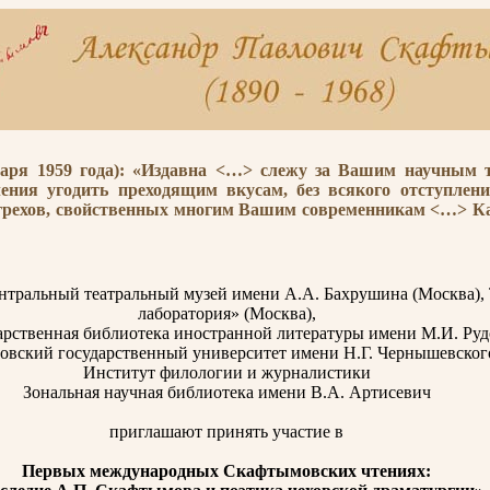
варя 1959 года): «Издавна <…> слежу за Вашим научным 
ления угодить преходящим вкусам, без всякого отступлени
п. грехов, свойственных многим Вашим современникам <…> К
ентральный театральный музей имени А.А. Бахрушина (Москва),
лаборатория» (Москва),
арственная библиотека иностранной литературы имени М.И. Руд
овский государственный университет имени Н.Г. Чернышевског
Институт филологии и журналистики
Зональная научная библиотека имени В.А. Артисевич
приглашают принять участие в
Первых международных Скафтымовских чтениях: