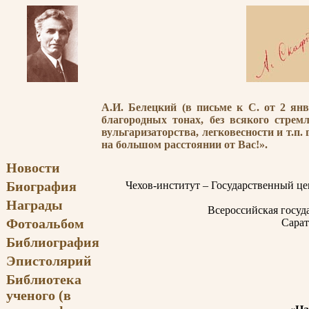
А.И. Белецкий (в письме к С. от 2 ян
благородных тонах, без всякого стрем
вульгаризаторства, легковесности и т.
на большом расстоянии от Вас!».
Новости
Биография
Чехов-институт – Государственный ц
Награды
Всероссийская госуд
Фотоальбом
Сарат
Библиография
Эпистолярий
Библиотека
ученого (в