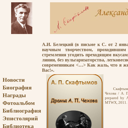
А.И. Белецкий (в письме к С. от 2 ян
научным творчеством, проходившим 
стремления угодить преходящим вкусам, 
линии, без вульгаризаторства, легковес
современникам <…> Как жаль, что я ж
Вас!».
Новости
Биография
Скафтымов,
Чехова / А. 
Награды
prepared by 
Фотоальбом
MTWX, 2011. 
Библиография
Эпистолярий
Библиотека