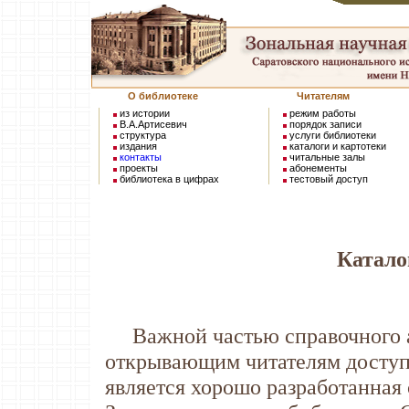
О библиотеке
Читателям
из истории
режим работы
В.А.Артисевич
порядок записи
структура
услуги библиотеки
издания
каталоги и картотеки
контакты
читальные залы
проекты
абонементы
библиотека в цифрах
тестовый доступ
Катало
Важной частью справочного ап
открывающим читателям доступ
является хорошо разработанная 