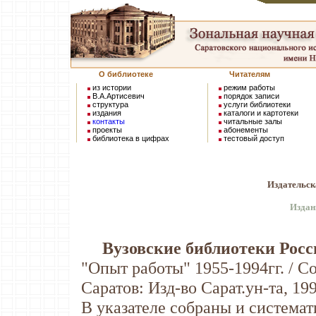
О библиотеке
Читателям
из истории
режим работы
В.А.Артисевич
порядок записи
структура
услуги библиотеки
издания
каталоги и картотеки
контакты
читальные залы
проекты
абонементы
библиотека в цифрах
тестовый доступ
Издательск
Издан
Вузовские библиотеки Росс
"Опыт работы" 1955-1994гг. / Со
Саратов: Изд-во Сарат.ун-та, 199
В указателе собраны и системат