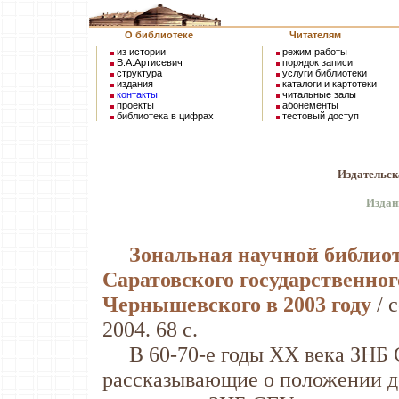
О библиотеке
Читателям
из истории
режим работы
В.А.Артисевич
порядок записи
структура
услуги библиотеки
издания
каталоги и картотеки
контакты
читальные залы
проекты
абонементы
библиотека в цифрах
тестовый доступ
Издательск
Издан
Зональная научной библиот
Саратовского государственного
Чернышевского в 2003 году
/ 
2004. 68 с.
В 60-70-е годы XX века ЗНБ С
рассказывающие о положении де