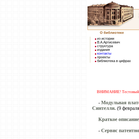
О библиотеке
из истории
В.А.Артисевич
структура
издания
контакты
проекты
библиотека в цифрах
ВНИМАНИЕ! Тестовый дос
-
Модульная платф
Синтелли.
(9 февраля
Краткое описание
-
Сервис патентно