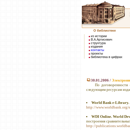
О библиотеке
из истории
В.А.Артисевич
структура
издания
контакты
проекты
библиотека в цифрах
30.01.2006 /
Электрон
По договоренности с 
следующим ресурсам изда
World Bank e-Library.
http://www.worldbank.org/e
WDI Online. World Dev
построения сравнительных 
http://publications.worldb