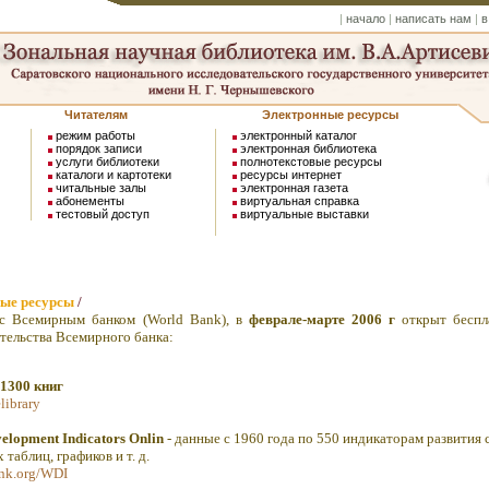
|
начало
|
написать нам
|
в
Читателям
Электронные ресурсы
режим работы
электронный каталог
порядок записи
электронная библиотека
услуги библиотеки
полнотекстовые ресурсы
каталоги и картотеки
ресурсы интернет
читальные залы
электронная газета
абонементы
виртуальная справка
тестовый доступ
виртуальные выставки
ные ресурсы
/
Всемирным банком (World Bank), в
феврале-марте 2006 г
открыт беспл
тельства Всемирного банка:
 1300 книг
library
elopment Indicators Onlin
- данные с 1960 года по 550 индикаторам развития
таблиц, графиков и т. д.
ank.org/WDI