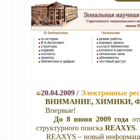
О библиотеке
Читателям
из истории
режим работы
В.А.Артисевич
порядок записи
структура
услуги библиотеки
издания
каталоги и картотеки
контакты
читальные залы
проекты
абонементы
библиотека в цифрах
тестовый доступ
20.04.2009 /
Электронные ре
ВНИМАНИЕ, ХИМИКИ, Ф
Впервые!
До 8 июня 2009 года
от
структурного поиска
REAXYS
.
REAXYS – новый информацион