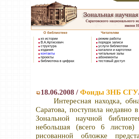
О библиотеке
Читателям
из истории
режим работы
В.А.Артисевич
порядок записи
структура
услуги библиотеки
издания
каталоги и картотеки
контакты
читальные залы
проекты
абонементы
библиотека в цифрах
тестовый доступ
18.06.2008 /
Фонды ЗНБ СГУ
Интересная находка, обнар
Саратова, поступила недавно 
Зональной научной библиот
небольшая (всего 6 листов)
рисованной обложке предста