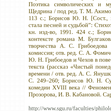
Поэтика символических и му
Щедрина / под ред. Т. М. Акимов
113 с.; Борисов Ю. Н. [Сост.,
стала песней и судьбой”: Стихо
кн. изд-во, 1991. 424 с.; Бо
контексте романа М. Булгако
творчества А. С. Грибоедова
комиссия; отв. ред. С. А. Фомич
Ю. Н. Грибоедов и Чехов в пов
текста (рассказ «Чистый понед
времени / отв. ред. А. С. Янушк
С. 249–260; Борисов Ю. Н. Су
комедии XVIII века // Феномено
Прозорова, И. В. Кабановой. Сар
См. 
http://www.sgu.ru/faculties/philol