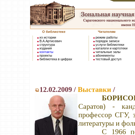
О библиотеке
Читателям
из истории
режим работы
В.А.Артисевич
порядок записи
структура
услуги библиотеки
издания
каталоги и картотеки
контакты
читальные залы
проекты
абонементы
библиотека в цифрах
тестовый доступ
12.02.2009 /
Выставки
/
БОРИСОВ
Саратов) - кан
профессор СГУ, 
литературы и фол
С 1966 по 197