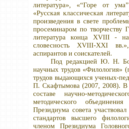
литература», «“Горе от ума”
«Русская классическая литера
произведения в свете проблем
просеминаром по творчеству 
литература конца XVIII - на
словесность XVIII-XXI вв.»
аспирантов и соискателей.
Под редакцией Ю. Н. Бори
научных трудов «Филология» (п
трудов выдающихся ученых-пед
П. Скафтымова (2007, 2008). В
составе научно-методичес
методического объединени
Президиума совета участвовал
стандартов высшего филологи
членом Президиума Головног