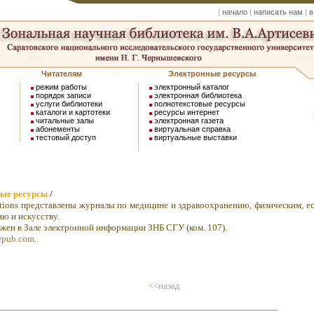
|
начало
|
написать нам
|
в
Читателям
Электронные ресурсы
режим работы
электронный каталог
порядок записи
электронная библиотека
услуги библиотеки
полнотекстовые ресурсы
каталоги и картотеки
ресурсы интернет
читальные залы
электронная газета
абонементы
виртуальная справка
тестовый доступ
виртуальные выставки
ные ресурсы
/
tions представлены журналы по медицине и здравоохранению, физическим, е
ию и искусству.
ен в Зале электронной информации ЗНБ СГУ (ком. 107).
gepub.com
.
<<назад