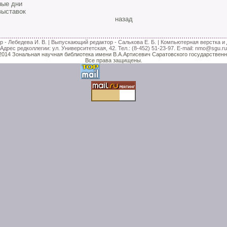
ые дни
выставок
назад
 - Лебедева И. В. | Выпускающий редактор - Салькова Е. Б. | Компьютерная верстка и 
Адрес редколлегии: ул. Университетская, 42. Тел.: (8-452) 51-23-97. E-mail: nmo@sgu.ru
-2014 Зональная научная библиотека имени В.А.Артисевич Саратовского государственн
Все права защищены.