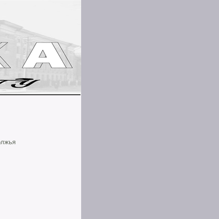
олжья