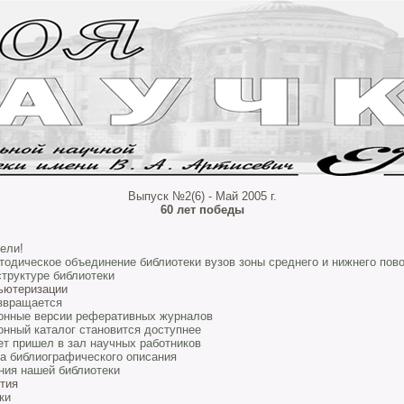
Выпуск №2(6) - Май 2005 г.
60 лет победы
ели!
тодическое объединение библиотеки вузов зоны среднего и нижнего пов
структуре библиотеки
ьютеризации
звращается
онные версии реферативных журналов
онный каталог становится доступнее
ет пришел в зал научных работников
а библиографического описания
ия нашей библиотеки
тия
ки