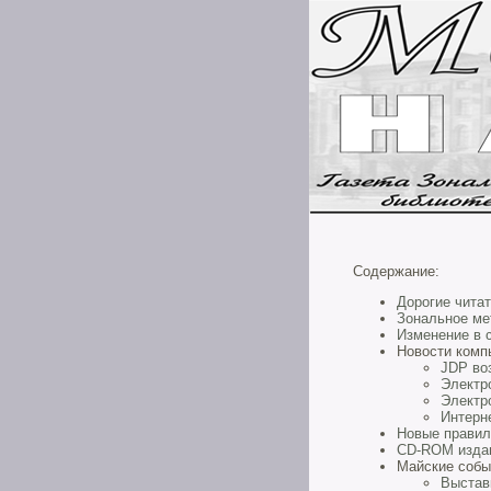
Содержание:
Дорогие читат
Зональное ме
Изменение в 
Новости комп
JDP во
Электр
Электр
Интерн
Новые правил
CD-ROM издан
Майские собы
Выстав