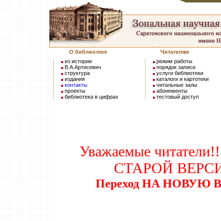
О библиотеке
Читателям
из истории
режим работы
В.А.Артисевич
порядок записи
структура
услуги библиотеки
издания
каталоги и картотеки
контакты
читальные залы
проекты
абонементы
библиотека в цифрах
тестовый доступ
Уважаемые читатели!!
СТАРОЙ ВЕРС
Переход НА НОВУЮ